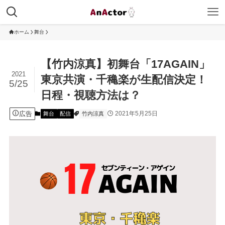
ホーム
舞台
【竹内涼真】初舞台「17AGAIN」
2021
東京共演・千穐楽が生配信決定！
5/25
日程・視聴方法は？
広告
2021年5月25日
舞台
配信
竹内涼真