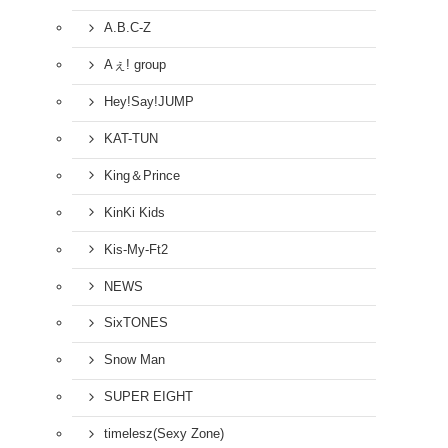
A.B.C-Z
Aぇ! group
Hey!Say!JUMP
KAT-TUN
King＆Prince
KinKi Kids
Kis-My-Ft2
NEWS
SixTONES
Snow Man
SUPER EIGHT
timelesz(Sexy Zone)