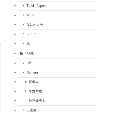
Travis Japan
WEST.
なにわ男子
ジュニア
嵐
TOBE
IMP.
Numer-i
岸優太
平野紫耀
神宮寺勇太
三宅健