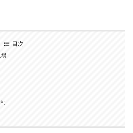
目次
会場
泊）