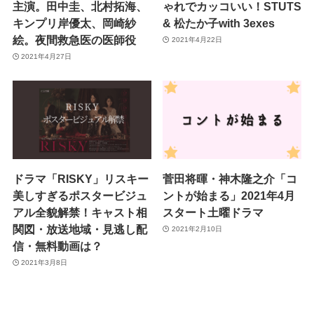
主演。田中圭、北村拓海、
ゃれでカッコいい！STUTS
キンプリ岸優太、岡崎紗
& 松たか子with 3exes
絵。夜間救急医の医師役
2021年4月22日
2021年4月27日
ドラマ「RISKY」リスキー
菅田将暉・神木隆之介「コ
美しすぎるポスタービジュ
ントが始まる」2021年4月
アル全貌解禁！キャスト相
スタート土曜ドラマ
関図・放送地域・見逃し配
2021年2月10日
信・無料動画は？
2021年3月8日