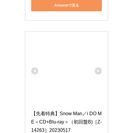
Amazonで見る
【先着特典】Snow Man／i DO M
E＜CD+Blu-ray＞（初回盤B)［Z-
14263］20230517