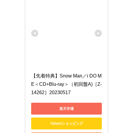
【先着特典】Snow Man／i DO M
E＜CD+Blu-ray＞（初回盤A)［Z-
14262］20230517
楽天市場
Yahoo!ショッピング