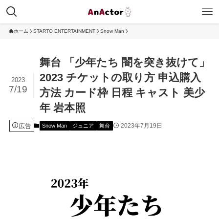
ホーム
STARTO ENTERTAINMENT
Snow Man
舞台 「少年たち 闇を突き抜けて」
2023 チケットの取り方 申込購入
2023
7/19
方法 カード枠 日程 キャスト 美少
年 岩本照
広告
2023年7月19日
Snow Man
ジュニア
舞台