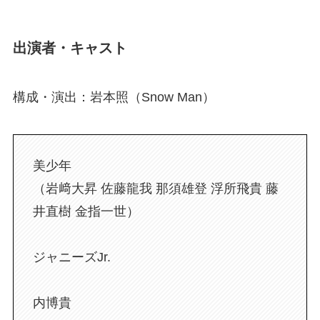
出演者・キャスト
構成・演出：岩本照（Snow Man）
美少年
（岩﨑大昇 佐藤龍我 那須雄登 浮所飛貴 藤
井直樹 金指一世）
ジャニーズJr.
内博貴