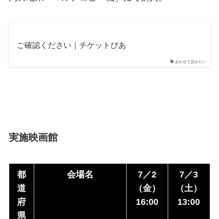
ご確認ください｜チケットぴあ
あわせて読みたい
実施映画館
都
会場名
7／2
7／3
道
（金）
（土）
府
16:00
13:00
県