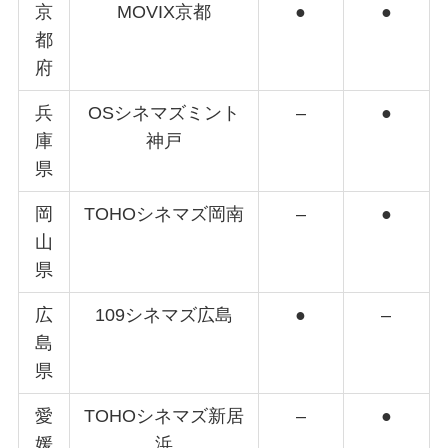
京
MOVIX京都
●
●
都
府
兵
OSシネマズミント
–
●
庫
神戸
県
岡
TOHOシネマズ岡南
–
●
山
県
広
109シネマズ広島
●
–
島
県
愛
TOHOシネマズ新居
–
●
媛
浜