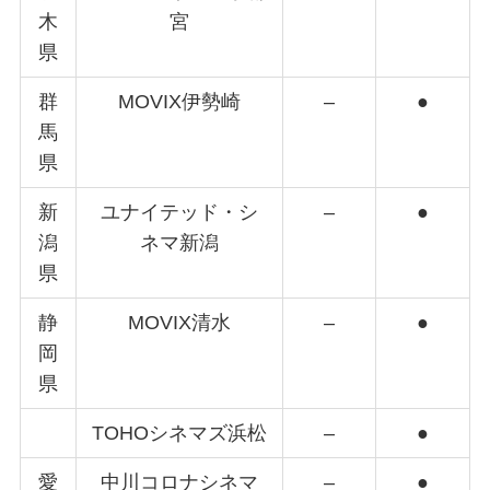
木
宮
県
群
MOVIX伊勢崎
–
●
馬
県
新
ユナイテッド・シ
–
●
潟
ネマ新潟
県
静
MOVIX清水
–
●
岡
県
TOHOシネマズ浜松
–
●
愛
中川コロナシネマ
–
●