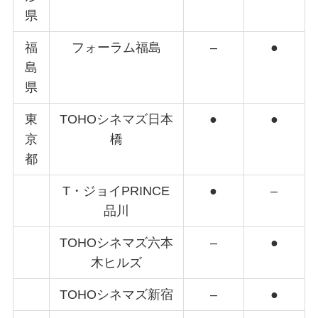
県
福
フォーラム福島
–
●
島
県
東
TOHOシネマズ日本
●
●
京
橋
都
T・ジョイPRINCE
●
–
品川
TOHOシネマズ六本
–
●
木ヒルズ
TOHOシネマズ新宿
–
●