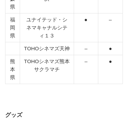
県
福
ユナイテッド・シ
●
–
岡
ネマキャナルシテ
県
ィ１３
TOHOシネマズ天神
–
●
熊
TOHOシネマズ熊本
–
●
本
サクラマチ
県
グッズ