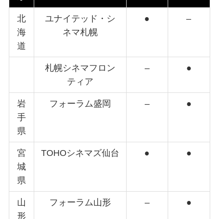
北
ユナイテッド・シ
●
–
海
ネマ札幌
道
札幌シネマフロン
–
●
ティア
岩
フォーラム盛岡
–
●
手
県
宮
TOHOシネマズ仙台
●
●
城
県
山
フォーラム山形
–
●
形