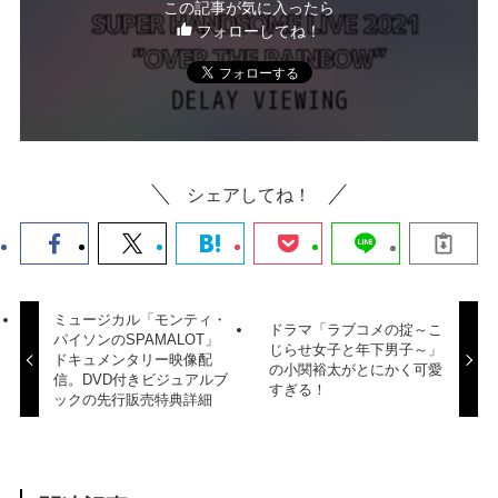
この記事が気に入ったら
フォローしてね！
シェアしてね！
ミュージカル「モンティ・
ドラマ「ラブコメの掟～こ
パイソンのSPAMALOT」
じらせ女子と年下男子～」
ドキュメンタリー映像配
の小関裕太がとにかく可愛
信。DVD付きビジュアルブ
すぎる！
ックの先行販売特典詳細