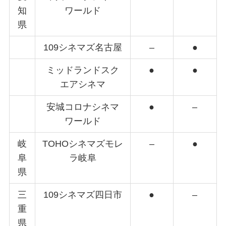
知
ワールド
県
109シネマズ名古屋
–
●
ミッドランドスク
●
●
エアシネマ
安城コロナシネマ
●
–
ワールド
岐
TOHOシネマズモレ
–
●
阜
ラ岐阜
県
三
109シネマズ四日市
●
–
重
県