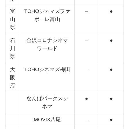
富
TOHOシネマズファ
–
●
山
ボーレ富山
県
石
金沢コロナシネマ
–
●
川
ワールド
県
大
TOHOシネマズ梅田
–
●
阪
府
なんばパークスシ
●
●
ネマ
MOVIX八尾
–
●