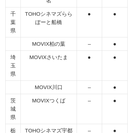
名
千
TOHOシネマズらら
●
●
葉
ぽーと船橋
県
MOVIX柏の葉
–
●
埼
MOVIXさいたま
●
●
玉
県
MOVIX川口
–
●
茨
MOVIXつくば
–
●
城
県
栃
TOHOシネマズ宇都
–
●