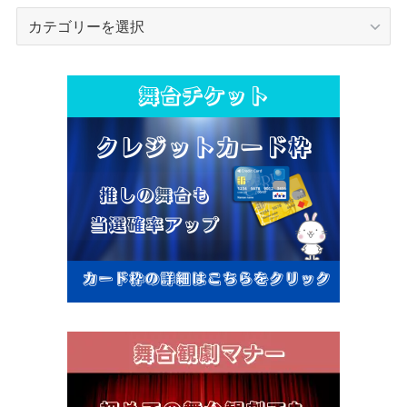
カ
テ
ゴ
リ
ー