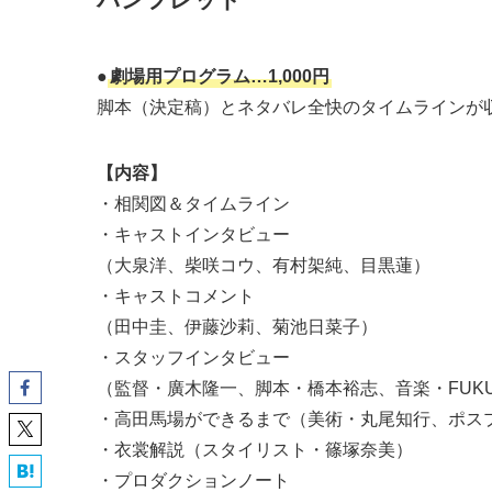
●
劇場用プログラム…1,000円
脚本（決定稿）とネタバレ全快のタイムラインが
【内容】
・相関図＆タイムライン
・キャストインタビュー
（大泉洋、柴咲コウ、有村架純、目黒蓮）
・キャストコメント
（田中圭、伊藤沙莉、菊池日菜子）
・スタッフインタビュー
（監督・廣木隆一、脚本・橋本裕志、音楽・FUKUS
・高田馬場ができるまで（美術・丸尾知行、ポス
・衣裳解説（スタイリスト・篠塚奈美）
・プロダクションノート