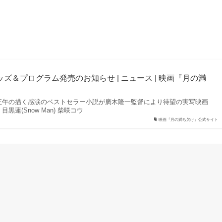
グッズ＆プログラム発売のお知らせ | ニュース | 映画『月の満
藤正午の描く感涙のベストセラー小説が廣木隆一監督により待望の実写映画
黒蓮(Snow Man) 柴咲コウ
映画『月の満ち欠け』公式サイト