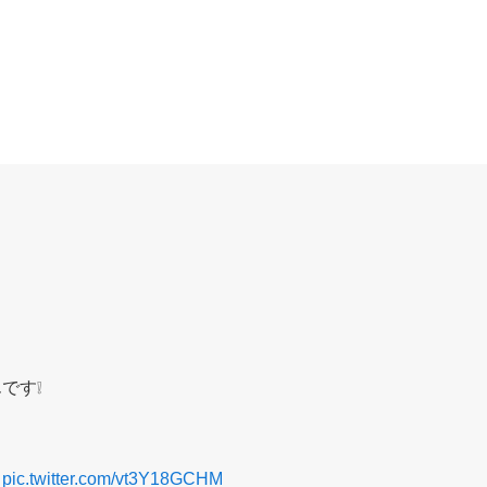
です❕
pic.twitter.com/vt3Y18GCHM