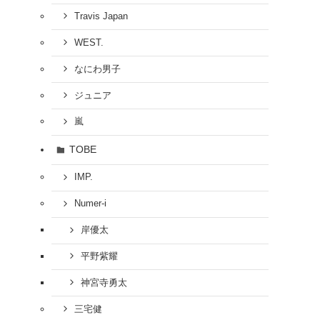
Travis Japan
WEST.
なにわ男子
ジュニア
嵐
TOBE
IMP.
Numer-i
岸優太
平野紫耀
神宮寺勇太
三宅健