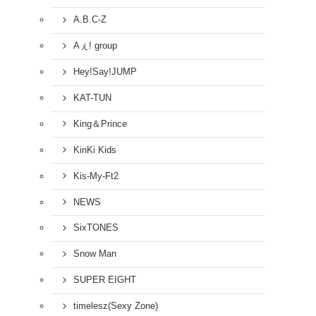
A.B.C-Z
Aぇ! group
Hey!Say!JUMP
KAT-TUN
King＆Prince
KinKi Kids
Kis-My-Ft2
NEWS
SixTONES
Snow Man
SUPER EIGHT
timelesz(Sexy Zone)