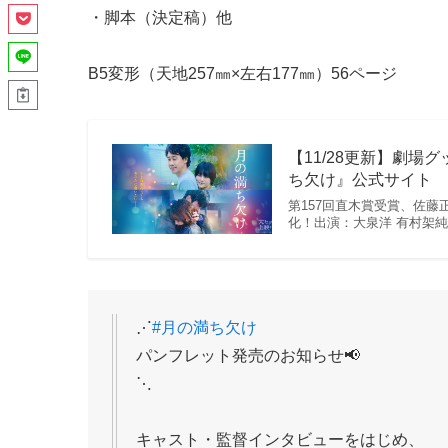
・脚本（決定稿）他
B5変形（天地257㎜×左右177㎜）56ページ
【11/28更新】劇場
ち欠け』公式サイト
第157回直木賞受賞、佐
化！出演：大泉洋 有村架純 目
⋰
#月の満ち欠け
パンフレット発売のお知らせ📢
⋱
キャスト・監督インタビューをはじめ、