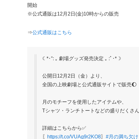
開始
※公式通販は12月2日(金)10時からの販売
⇒
公式通販はこちら
☾*･°: ｡ 劇場グッズ発売決定 ｡ :ﾟ･*☽
公開日12月2日（金）より、
全国の上映劇場と公式通販サイトで販売🌔
月のモチーフを使用したアイテムや、
Tシャツ・ランチトートなどの盛りだくさん
詳細はこちらから✅
〖
https://t.co/VUAg9r2KO8
〗
#月の満ち欠け